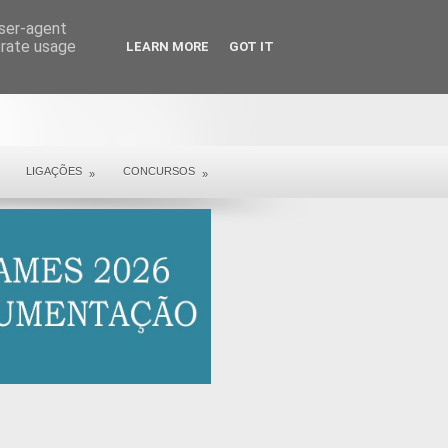
user-agent
erate usage
LEARN MORE
GOT IT
LIGAÇÕES
CONCURSOS
»
»