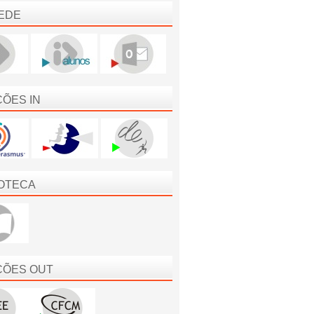
EDE
ÇÕES IN
IOTECA
ÇÕES OUT