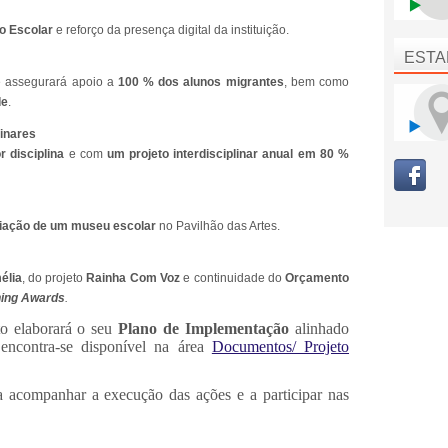
o Escolar
e reforço da presença digital da instituição.
ESTA
 assegurará apoio a
100 % dos alunos migrantes
, bem como
de
.
linares
r disciplina
e com
um projeto interdisciplinar anual em 80 %
iação de um museu escolar
no Pavilhão das Artes.
élia
, do projeto
Rainha Com Voz
e continuidade do
Orçamento
ing Awards
.
to elaborará o seu
Plano de Implementação
alinhado
ncontra-se disponível na área
Documentos/ Projeto
 acompanhar a execução das ações e a participar nas