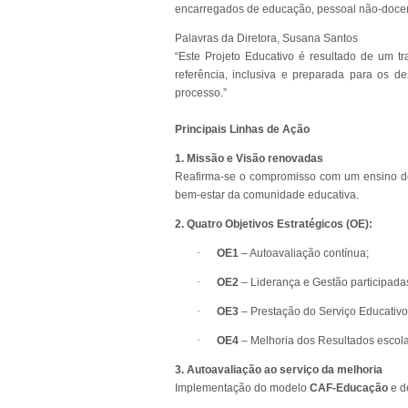
encarregados de educação, pessoal não-docent
Palavras da Diretora, Susana Santos
“Este Projeto Educativo é resultado de um t
referência, inclusiva e preparada para os de
processo.”
Principais Linhas de Ação
1. Missão e Visão renovadas
Reafirma-se o compromisso com um ensino de
bem-estar da comunidade educativa.
2. Quatro Objetivos Estratégicos (OE):
·
OE1
– Autoavaliação contínua;
·
OE2
– Liderança e Gestão participada
·
OE3
– Prestação do Serviço Educativo
·
OE4
– Melhoria dos Resultados escola
3. Autoavaliação ao serviço da melhoria
Implementação do modelo
CAF-Educação
e d