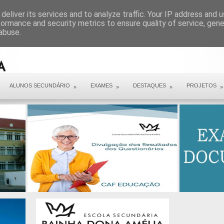
ARQUIVO COVID 19
deliver its services and to analyze traffic. Your IP address and 
formance and security metrics to ensure quality of service, gen
abuse.
ALUNOS SECUNDÁRIO
EXAMES
DESTAQUES
PROJETOS
»
»
»
»