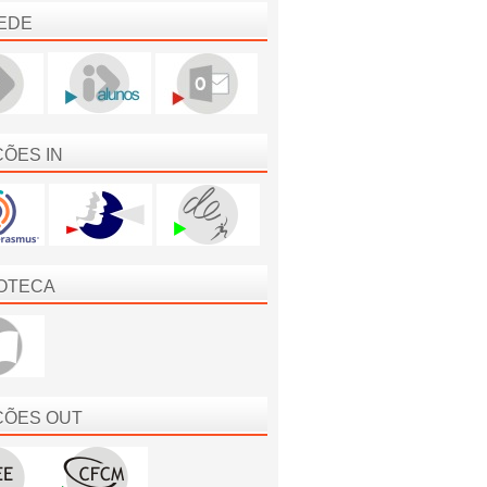
EDE
ÇÕES IN
IOTECA
ÇÕES OUT