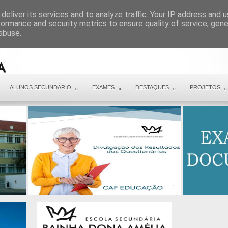
ARQUIVO COVID 19
deliver its services and to analyze traffic. Your IP address and 
formance and security metrics to ensure quality of service, gen
abuse.
ALUNOS SECUNDÁRIO
EXAMES
DESTAQUES
PROJETOS
»
»
»
»