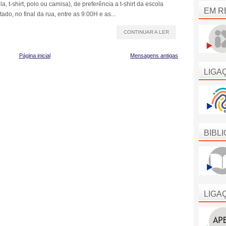
 t-shirt, polo ou camisa), de preferência a t-shirt da escola
EM R
tado, no final da rua, entre as 9:00H e as...
CONTINUAR A LER
Página inicial
Mensagens antigas
LIGA
BIBL
LIGA