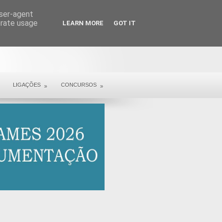
user-agent
erate usage
LEARN MORE
GOT IT
LIGAÇÕES
CONCURSOS
»
»