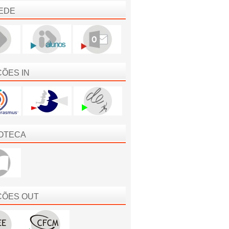
EDE
ÇÕES IN
IOTECA
ÇÕES OUT