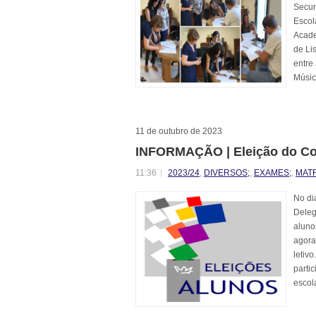
Secun
Escol
Acade
de Li
entre
Músic
11 de outubro de 2023
INFORMAÇÃO | Eleição do Co
11:36
2023/24
,
DIVERSOS;
,
EXAMES;
,
MAT
No di
Deleg
aluno
agora
letiv
parti
escola