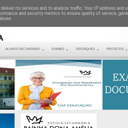
ARQUIVO COVID 19
deliver its services and to analyze traffic. Your IP address and 
formance and security metrics to ensure quality of service, gen
abuse.
ALUNOS SECUNDÁRIO
EXAMES
DESTAQUES
PROJETOS
»
»
»
»