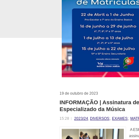
19 de outubro de 2023
INFORMAÇÃO | Assinatura de 
Especializado da Música
15:28
2023/24
,
DIVERSOS;
,
EXAMES;
,
MAT
A ESR
assin