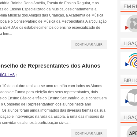
dária Rainha Dona Amélia, Escola do Ensino Regular, e as
EM R
as do Ensino Especializado da Música, designadamente a
mia Musical dos Amigos das Crianças, a Academia de Música
sboa e o Conservatório de Música da Metropolitana.A articulação
 a ESRDA e os estabelecimentos do ensino especializado de
a tem...
LIGA
CONTINUAR A LER
nselho de Representantes dos Alunos
RÍCULAS
BIBL
a 10 de outubro realizou-se uma reunião com todos os Alunos
ados de Turma para eleição dos seus representantes, dois
s do Ensino Básico e três do Ensino Secundário, que constituem
 o Conselho de Representantes* dos alunos neste ano
o. Os alunos foram ainda informados das diversas formas da sua
cipação e intervenção na vida da Escola. É uma das missões da
LIGA
 convidar os alunos à participação cívica...
CONTINUAR A LER