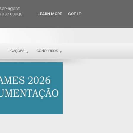
user-agent
erate usage
LEARN MORE
GOT IT
LIGAÇÕES
CONCURSOS
»
»