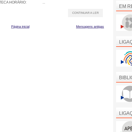
BLIOTECA HORÁRIO: ...
EM R
CONTINUAR A LER
Página inicial
Mensagens antigas
LIGA
BIBL
LIGA