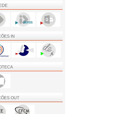
EDE
ÇÕES IN
IOTECA
ÇÕES OUT