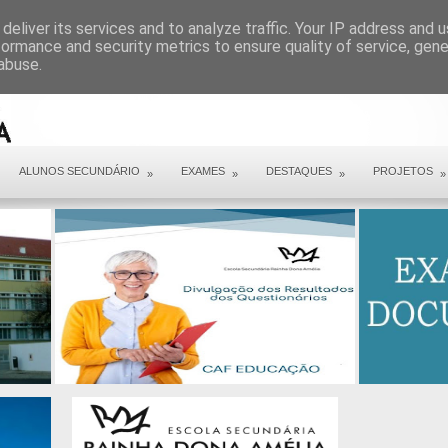
ARQUIVO COVID 19
deliver its services and to analyze traffic. Your IP address and 
formance and security metrics to ensure quality of service, gen
abuse.
ALUNOS SECUNDÁRIO
EXAMES
DESTAQUES
PROJETOS
»
»
»
»