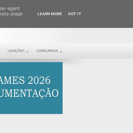
user-agent
erate usage
LEARN MORE
GOT IT
LIGAÇÕES
CONCURSOS
»
»