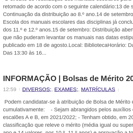
retomado de acordo com o seguinte calendário:13 de 
Continuação da distribuição ao 8.º ano.14 de setembr
Escola dos manuais escolares das disciplinas já concl
dos 11.º e 12.º anos.15 de setembro: Distribuição aber
que não puderam levantar os manuais nas datas estip
publicado em 18 de agosto.Local: BibliotecaHorário: D
Das 13:30 às 16...
INFORMAÇÃO | Bolsas de Mérito 20
12:59
DIVERSOS;
,
EXAMES;
,
MATRÍCULAS
Podem candidatar-se à atribuição de Bolsa de Mérito 
cumulativamente: - Sejam abrangidos pelos auxílios
escalões A e B, em 2021/2022; - Tenham obtido, em 2
classificação que releve o mérito (média igual ou superi
ano e 14 valores, nos 10.º, 11.º anos) e aprovação a t