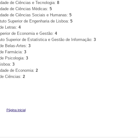
dade de Ciências e Tecnologia:
8
ldade de Ciências Médicas:
5
ldade de Ciências Sociais e Humanas:
5
tituto Superior de Engenharia de Lisboa:
5
de Letras:
4
Superior de Economia e Gestão:
4
uto Superior de Estatística e Gestão de Informação:
3
de Belas-Artes:
3
 de Farmácia:
3
de Psicologia:
3
Lisboa:
3
uldade de Economia:
2
de Ciências:
2
Página inicial