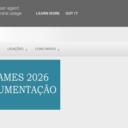
user-agent
erate usage
LEARN MORE
GOT IT
LIGAÇÕES
CONCURSOS
»
»