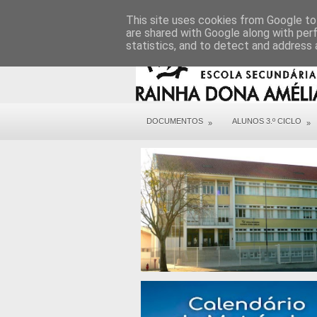
DIREÇÃO
SERVIÇOS
CONTACTOS
This site uses cookies from Google to 
are shared with Google along with per
statistics, and to detect and address 
DOCUMENTOS
ALUNOS 3.º CICLO
»
»