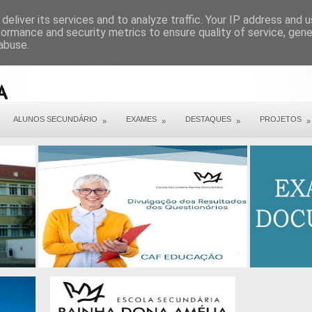
ARQUIVO COVID 19
deliver its services and to analyze traffic. Your IP address and 
formance and security metrics to ensure quality of service, gen
abuse.
ALUNOS SECUNDÁRIO
EXAMES
DESTAQUES
PROJETOS
»
»
»
»