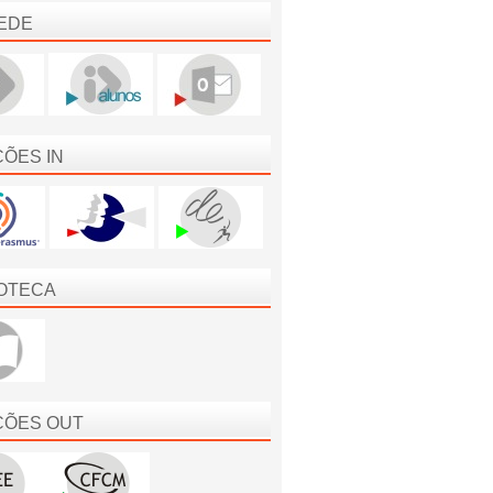
EDE
ÇÕES IN
IOTECA
ÇÕES OUT