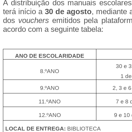
A distribuição dos manuais escolare
terá início a
30 de agosto
, mediante 
dos
vouchers
emitidos pela platafo
acordo com a seguinte tabela:
ANO DE ESCOLARIDADE
30 e 3
8.ºANO
1 de
9.ºANO
2, 3 e 
11.ºANO
7 e 8 
12.ºANO
9 e 10
LOCAL DE ENTREGA:
BIBLIOTECA