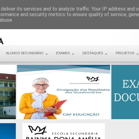
ARQUIVO COVID 19
deliver its services and to analyze traffic. Your IP address and 
formance and security metrics to ensure quality of service, gen
abuse.
ALUNOS SECUNDÁRIO
EXAMES
DESTAQUES
PROJETOS
»
»
»
»