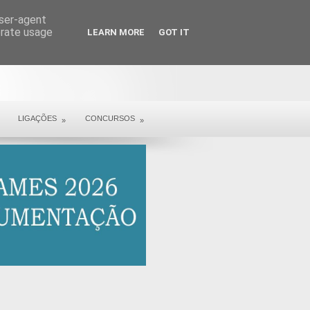
user-agent
erate usage
LEARN MORE
GOT IT
LIGAÇÕES
CONCURSOS
»
»