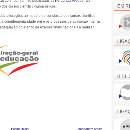
ucação encontram-se publicadas as
Perguntas Frequentes
EM R
 dos cursos científico-humanísticos.
roduz alterações ao modelo de conclusão dos cursos científico-
 à complementaridade entre os processos de avaliação interna
adequação do elenco de exames finais nacionais a realizar
LIGA
BIBL
LIGA
Página inicial
Mensagem antiga