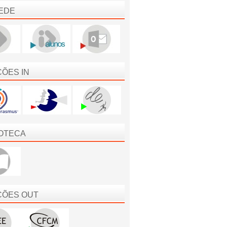
EDE
ÇÕES IN
IOTECA
ÇÕES OUT