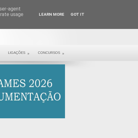
user-agent
erate usage
LEARN MORE
GOT IT
LIGAÇÕES
CONCURSOS
»
»