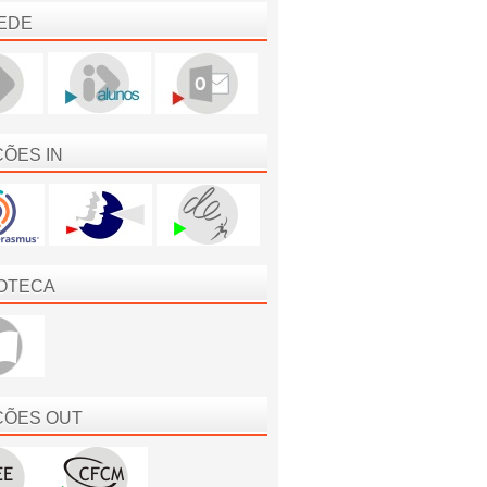
EDE
ÇÕES IN
IOTECA
ÇÕES OUT