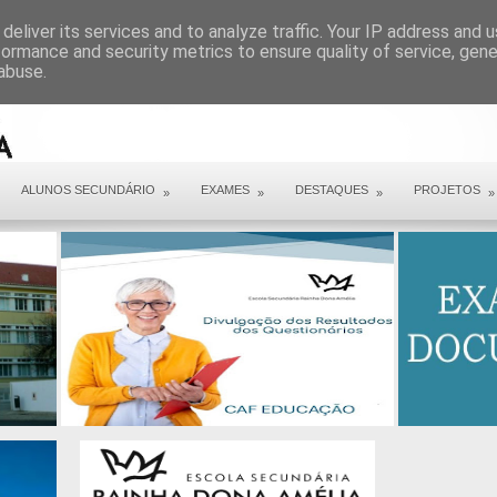
ARQUIVO COVID 19
deliver its services and to analyze traffic. Your IP address and 
formance and security metrics to ensure quality of service, gen
abuse.
ALUNOS SECUNDÁRIO
EXAMES
DESTAQUES
PROJETOS
»
»
»
»