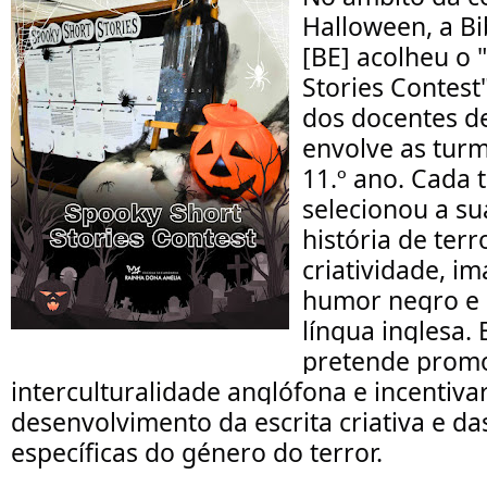
Halloween, a Bi
[BE] acolheu o 
Stories Contest"
dos docentes d
envolve as turma
11.º ano. Cada 
selecionou a s
história de terr
criatividade, i
humor negro e 
língua inglesa. 
pretende prom
interculturalidade anglófona e incentiva
desenvolvimento da escrita criativa e d
específicas do género do terror.