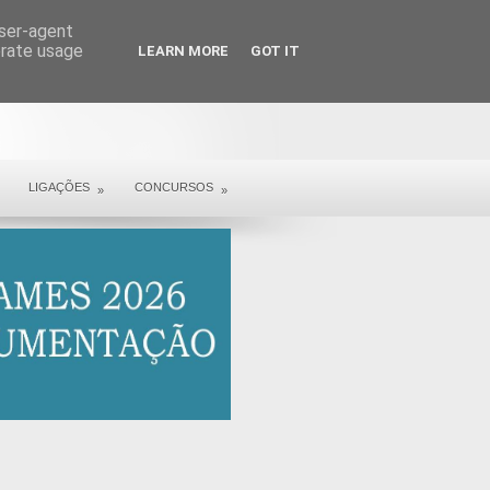
user-agent
erate usage
LEARN MORE
GOT IT
LIGAÇÕES
CONCURSOS
»
»