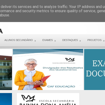
ARQUIVO COVID 19
deliver its services and to analyze traffic. Your IP address and 
formance and security metrics to ensure quality of service, gen
abuse.
ALUNOS SECUNDÁRIO
EXAMES
DESTAQUES
PROJETOS
»
»
»
»