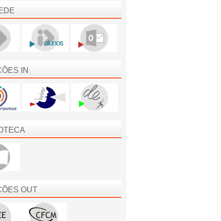
EDE
ÇÕES IN
IOTECA
ÇÕES OUT