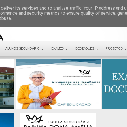
ARQUIVO COVID 19
deliver its services and to analyze traffic. Your IP address and 
formance and security metrics to ensure quality of service, gen
abuse.
ALUNOS SECUNDÁRIO
EXAMES
DESTAQUES
PROJETOS
»
»
»
»