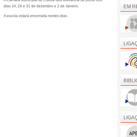
A Câmara Municipal de Lisboa deu tolerância de ponto nos
dias 24, 26 e 31 de dezembro e 2 de Janeiro.
EM R
A escola estará encerrada nestes dias.
24, 26 e 31
de dezembro
LIGA
e 2 de janeiro.
24, 26 e 31
de dezembro
BIBL
e 2 de janeiro.
24, 26 e 31
LIGA