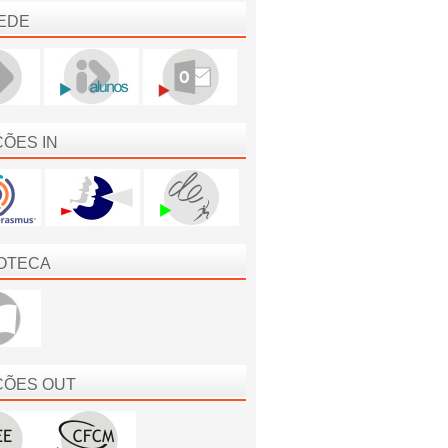
EDE
ÇÕES IN
IOTECA
ÇÕES OUT