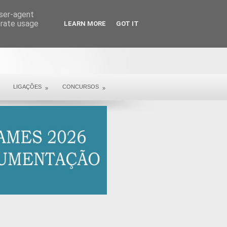
user-agent
erate usage
LEARN MORE
GOT IT
LIGAÇÕES
CONCURSOS
»
»